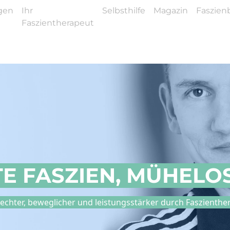
gen
Ihr
Selbsthilfe
Magazin
Faszienb
Faszientherapeut
E FASZIEN, MÜHELO
echter, beweglicher und leistungsstärker durch Faszienthe