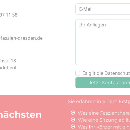
97 11 58
faszien-dresden.de
hstr. 18
adebeul
Es gilt die Datenschu
Jetzt Kontakt a
Sie erfahren in einem Erst
nächsten
Was eine Faszienthera
Wie eine Sitzung ablä
Was Ihr Körper mit e