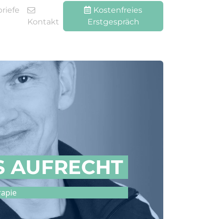
riefe
Kostenfreies
Kontakt
Erstgespräch
S AUFRECHT
rapie